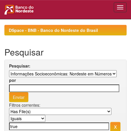
Skip
navigation
DSpace - BNB - Banco do Nordeste do Brasil
Pesquisar
Pesquisar:
por
Filtros correntes: