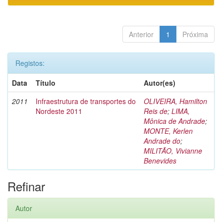
Anterior
1
Próxima
Registos:
Data
Título
Autor(es)
2011
Infraestrutura de transportes do
OLIVEIRA, Hamilton
Nordeste 2011
Reis de
;
LIMA,
Mônica de Andrade
;
MONTE, Kerlen
Andrade do
;
MILITÃO, Vivianne
Benevides
Refinar
Autor