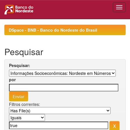
Skip
navigation
DSpace - BNB - Banco do Nordeste do Brasil
Pesquisar
Pesquisar:
por
Filtros correntes: