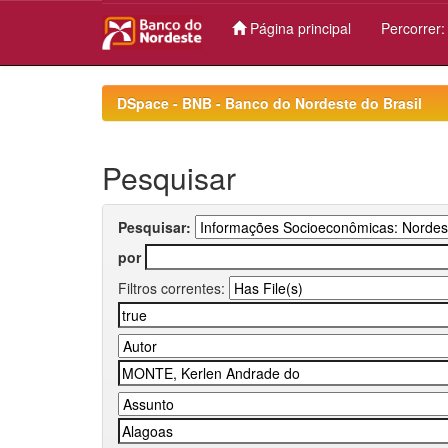
Página principal
Percorrer
Skip
navigation
DSpace - BNB - Banco do Nordeste do Brasil
Pesquisar
Pesquisar:
por
Filtros correntes: