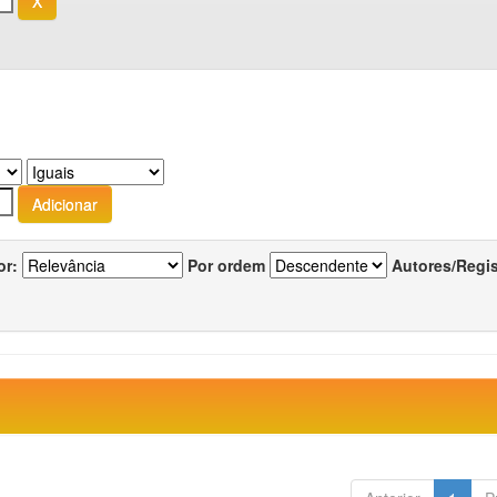
or:
Por ordem
Autores/Regi