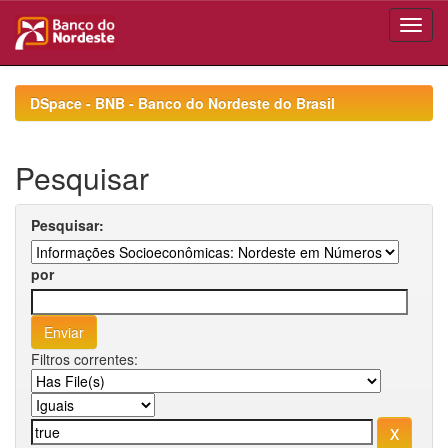
Skip
navigation
DSpace - BNB - Banco do Nordeste do Brasil
Pesquisar
Pesquisar:
por
Filtros correntes: