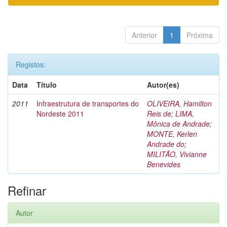
Anterior
1
Próxima
Registos:
Data
Título
Autor(es)
2011
Infraestrutura de transportes do
OLIVEIRA, Hamilton
Nordeste 2011
Reis de
;
LIMA,
Mônica de Andrade
;
MONTE, Kerlen
Andrade do
;
MILITÃO, Vivianne
Benevides
Refinar
Autor