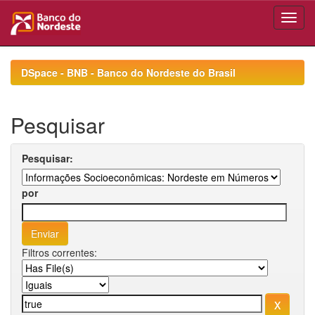
Skip
navigation
DSpace - BNB - Banco do Nordeste do Brasil
Pesquisar
Pesquisar:
por
Filtros correntes: