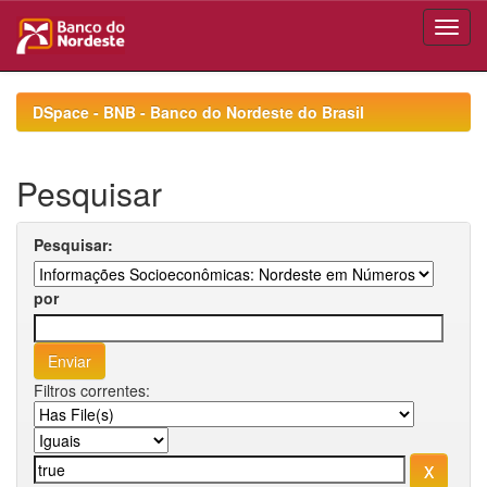
Skip
navigation
DSpace - BNB - Banco do Nordeste do Brasil
Pesquisar
Pesquisar:
por
Filtros correntes: