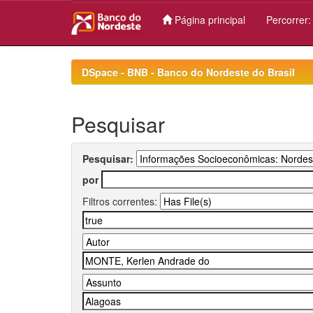
Página principal
Percorrer
Skip
navigation
DSpace - BNB - Banco do Nordeste do Brasil
Pesquisar
Pesquisar:
por
Filtros correntes: