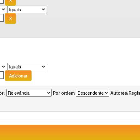
or:
Por ordem
Autores/Regi