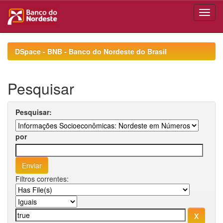
Skip
navigation
DSpace - BNB - Banco do Nordeste do Brasil
Pesquisar
Pesquisar:
por
Filtros correntes: