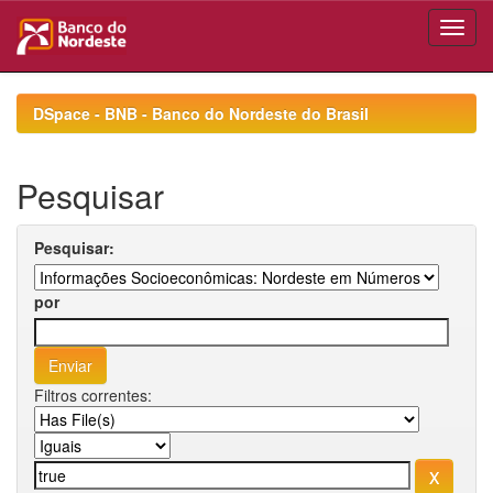
Skip
navigation
DSpace - BNB - Banco do Nordeste do Brasil
Pesquisar
Pesquisar:
por
Filtros correntes: