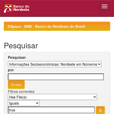
Skip
navigation
DSpace - BNB - Banco do Nordeste do Brasil
Pesquisar
Pesquisar:
por
Filtros correntes: