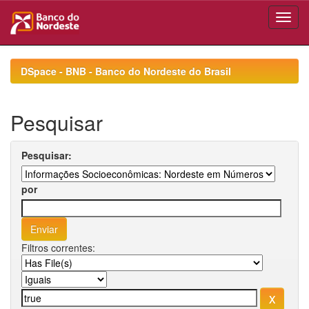
Skip
navigation
DSpace - BNB - Banco do Nordeste do Brasil
Pesquisar
Pesquisar:
por
Filtros correntes: