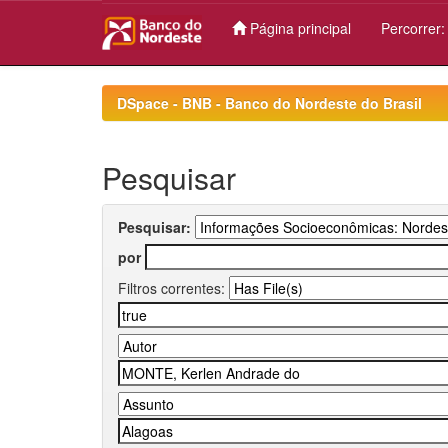
Página principal
Percorrer
Skip
navigation
DSpace - BNB - Banco do Nordeste do Brasil
Pesquisar
Pesquisar:
por
Filtros correntes: