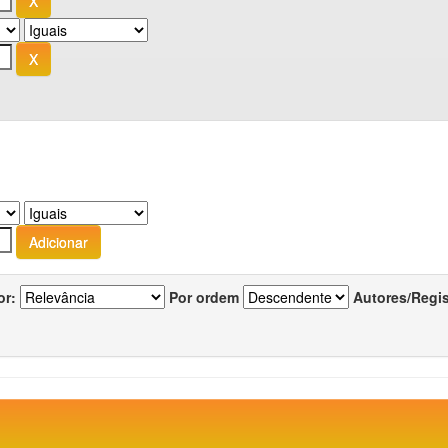
or:
Por ordem
Autores/Regi