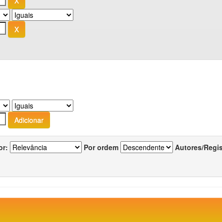
or:
Por ordem
Autores/Regi