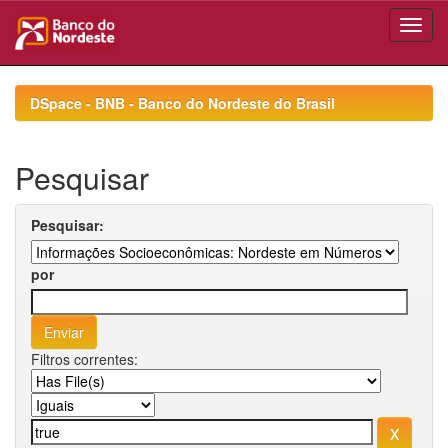
Skip
navigation
DSpace - BNB - Banco do Nordeste do Brasil
Pesquisar
Pesquisar:
por
Filtros correntes: