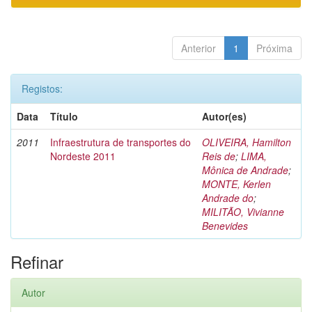
Anterior
1
Próxima
Registos:
Data
Título
Autor(es)
2011
Infraestrutura de transportes do
OLIVEIRA, Hamilton
Nordeste 2011
Reis de
;
LIMA,
Mônica de Andrade
;
MONTE, Kerlen
Andrade do
;
MILITÃO, Vivianne
Benevides
Refinar
Autor