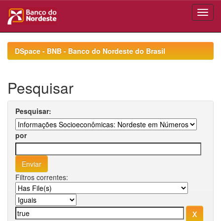
Skip
navigation
DSpace - BNB - Banco do Nordeste do Brasil
Pesquisar
Pesquisar:
por
Filtros correntes: