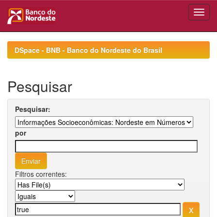
Skip
navigation
DSpace - BNB - Banco do Nordeste do Brasil
Pesquisar
Pesquisar:
por
Filtros correntes: