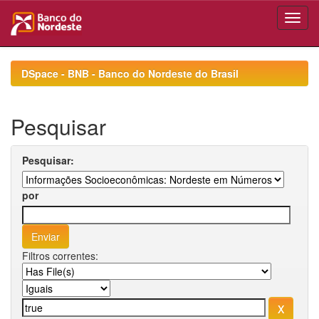
Skip
navigation
DSpace - BNB - Banco do Nordeste do Brasil
Pesquisar
Pesquisar:
por
Filtros correntes: