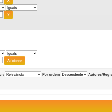
or:
Por ordem
Autores/Regi