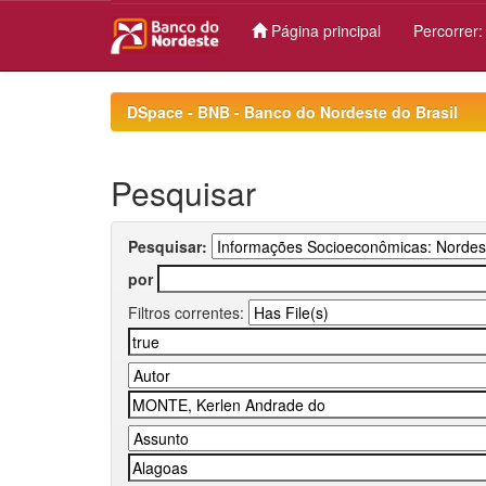
Página principal
Percorrer
Skip
navigation
DSpace - BNB - Banco do Nordeste do Brasil
Pesquisar
Pesquisar:
por
Filtros correntes: