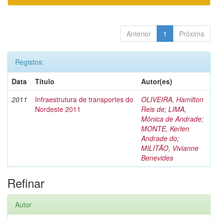
Anterior
1
Próxima
Registos:
Data
Título
Autor(es)
2011
Infraestrutura de transportes do
OLIVEIRA, Hamilton
Nordeste 2011
Reis de
;
LIMA,
Mônica de Andrade
;
MONTE, Kerlen
Andrade do
;
MILITÃO, Vivianne
Benevides
Refinar
Autor