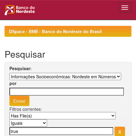
Skip
navigation
DSpace - BNB - Banco do Nordeste do Brasil
Pesquisar
Pesquisar:
por
Filtros correntes: