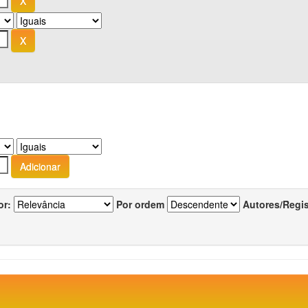
or:
Por ordem
Autores/Regi