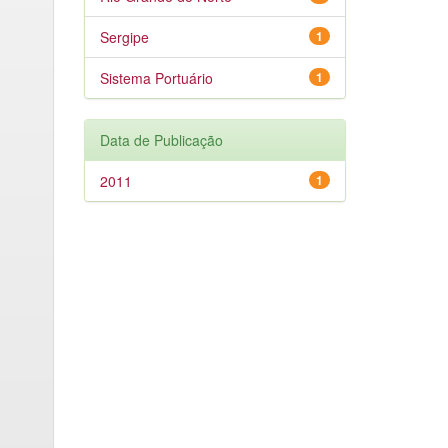
Sergipe
1
Sistema Portuário
1
Data de Publicação
2011
1