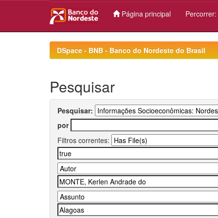
Página principal
Percorrer
Skip
navigation
DSpace - BNB - Banco do Nordeste do Brasil
Pesquisar
Pesquisar:
por
Filtros correntes: