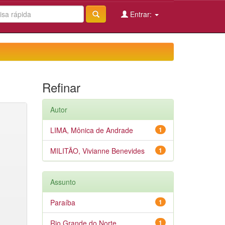
Entrar:
Refinar
Autor
LIMA, Mônica de Andrade
1
MILITÃO, Vivianne Benevides
1
Assunto
Paraíba
1
Rio Grande do Norte
1