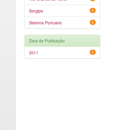
Sergipe
1
Sistema Portuário
1
Data de Publicação
2011
1