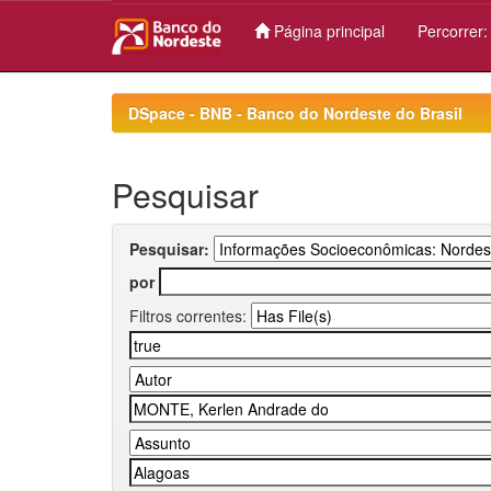
Página principal
Percorrer
Skip
navigation
DSpace - BNB - Banco do Nordeste do Brasil
Pesquisar
Pesquisar:
por
Filtros correntes: