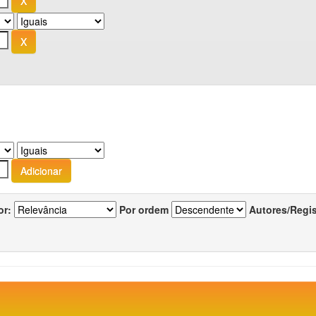
or:
Por ordem
Autores/Regi