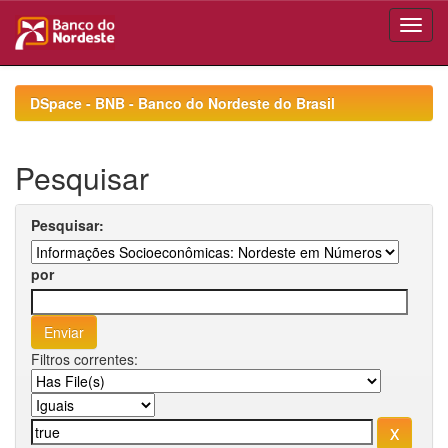
Skip
navigation
DSpace - BNB - Banco do Nordeste do Brasil
Pesquisar
Pesquisar:
por
Filtros correntes: