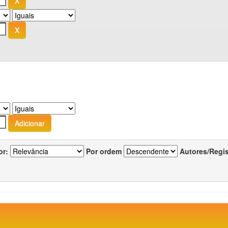
or:
Por ordem
Autores/Regi