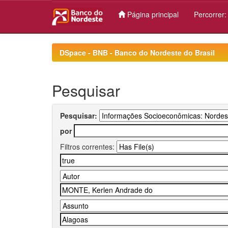
Página principal
Percorrer
Skip
navigation
DSpace - BNB - Banco do Nordeste do Brasil
Pesquisar
Pesquisar:
por
Filtros correntes: