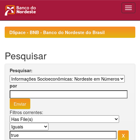
Skip
navigation
DSpace - BNB - Banco do Nordeste do Brasil
Pesquisar
Pesquisar:
por
Filtros correntes: