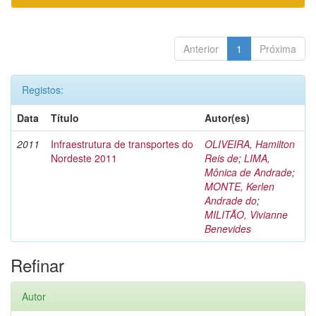
Anterior
1
Próxima
Registos:
Data
Título
Autor(es)
2011
Infraestrutura de transportes do
OLIVEIRA, Hamilton
Nordeste 2011
Reis de
;
LIMA,
Mônica de Andrade
;
MONTE, Kerlen
Andrade do
;
MILITÃO, Vivianne
Benevides
Refinar
Autor