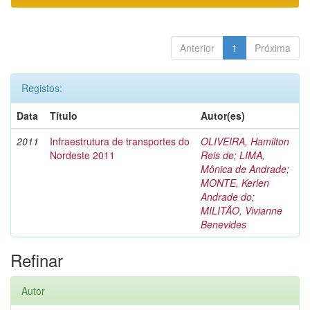
Anterior
1
Próxima
Registos:
Data
Título
Autor(es)
2011
Infraestrutura de transportes do
OLIVEIRA, Hamilton
Nordeste 2011
Reis de
;
LIMA,
Mônica de Andrade
;
MONTE, Kerlen
Andrade do
;
MILITÃO, Vivianne
Benevides
Refinar
Autor