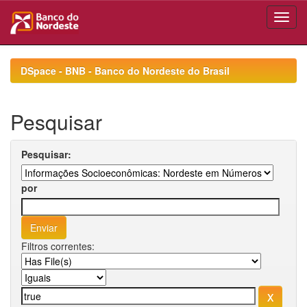
Skip
navigation
DSpace - BNB - Banco do Nordeste do Brasil
Pesquisar
Pesquisar:
por
Filtros correntes: