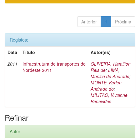
Anterior
1
Próxima
Registos:
Data
Título
Autor(es)
2011
Infraestrutura de transportes do
OLIVEIRA, Hamilton
Nordeste 2011
Reis de
;
LIMA,
Mônica de Andrade
;
MONTE, Kerlen
Andrade do
;
MILITÃO, Vivianne
Benevides
Refinar
Autor