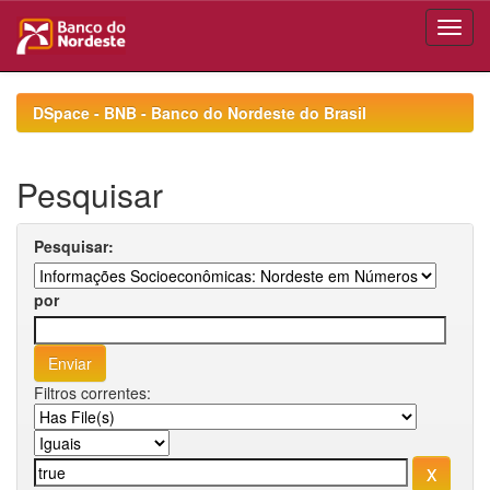
Skip
navigation
DSpace - BNB - Banco do Nordeste do Brasil
Pesquisar
Pesquisar:
por
Filtros correntes: