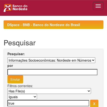
Skip
navigation
DSpace - BNB - Banco do Nordeste do Brasil
Pesquisar
Pesquisar:
por
Filtros correntes: