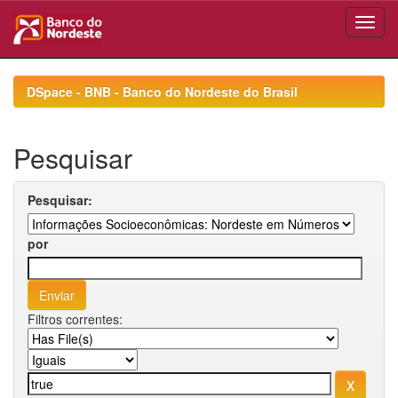
Skip
navigation
DSpace - BNB - Banco do Nordeste do Brasil
Pesquisar
Pesquisar:
por
Filtros correntes: