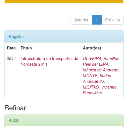
Anterior
1
Próxima
Registos:
Data
Título
Autor(es)
2011
Infraestrutura de transportes do
OLIVEIRA, Hamilton
Nordeste 2011
Reis de
;
LIMA,
Mônica de Andrade
;
MONTE, Kerlen
Andrade do
;
MILITÃO, Vivianne
Benevides
Refinar
Autor