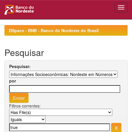
Skip
navigation
DSpace - BNB - Banco do Nordeste do Brasil
Pesquisar
Pesquisar:
por
Filtros correntes: