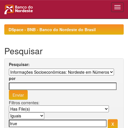
Skip
navigation
DSpace - BNB - Banco do Nordeste do Brasil
Pesquisar
Pesquisar:
por
Filtros correntes: