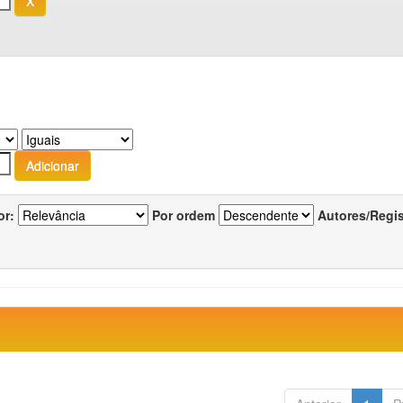
or:
Por ordem
Autores/Regi