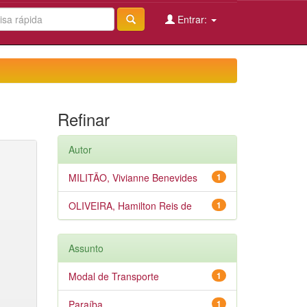
Entrar:
Refinar
Autor
MILITÃO, Vivianne Benevides
1
OLIVEIRA, Hamilton Reis de
1
Assunto
Modal de Transporte
1
Paraíba
1