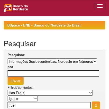
Skip
navigation
DSpace - BNB - Banco do Nordeste do Brasil
Pesquisar
Pesquisar:
por
Filtros correntes: