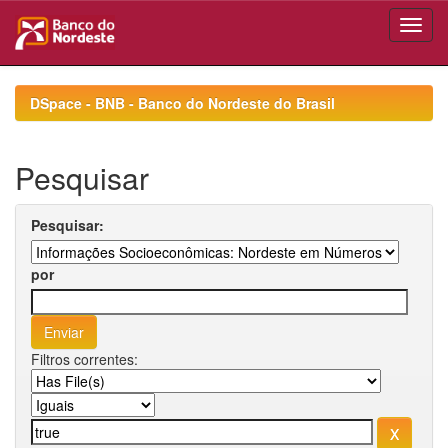
Skip
navigation
DSpace - BNB - Banco do Nordeste do Brasil
Pesquisar
Pesquisar:
por
Filtros correntes: