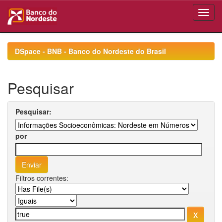
Skip
navigation
DSpace - BNB - Banco do Nordeste do Brasil
Pesquisar
Pesquisar:
por
Filtros correntes: