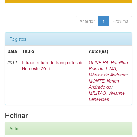
Anterior
1
Próxima
Registos:
Data
Título
Autor(es)
2011
Infraestrutura de transportes do
OLIVEIRA, Hamilton
Nordeste 2011
Reis de
;
LIMA,
Mônica de Andrade
;
MONTE, Kerlen
Andrade do
;
MILITÃO, Vivianne
Benevides
Refinar
Autor