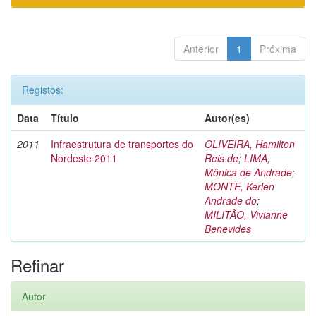
Anterior
1
Próxima
Registos:
Data
Título
Autor(es)
2011
Infraestrutura de transportes do
OLIVEIRA, Hamilton
Nordeste 2011
Reis de
;
LIMA,
Mônica de Andrade
;
MONTE, Kerlen
Andrade do
;
MILITÃO, Vivianne
Benevides
Refinar
Autor