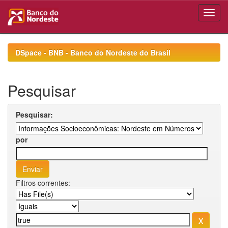
Skip
navigation
DSpace - BNB - Banco do Nordeste do Brasil
Pesquisar
Pesquisar:
por
Filtros correntes: