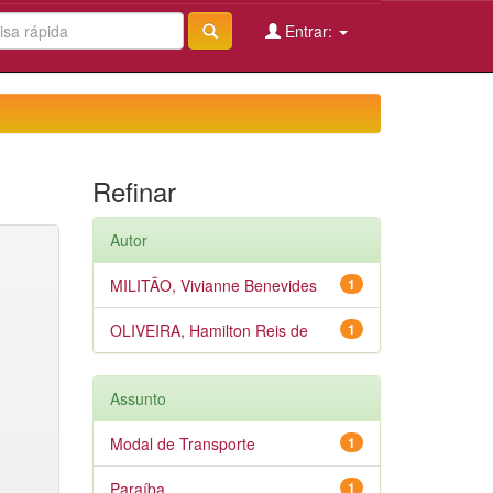
Entrar:
Refinar
Autor
MILITÃO, Vivianne Benevides
1
OLIVEIRA, Hamilton Reis de
1
Assunto
Modal de Transporte
1
Paraíba
1