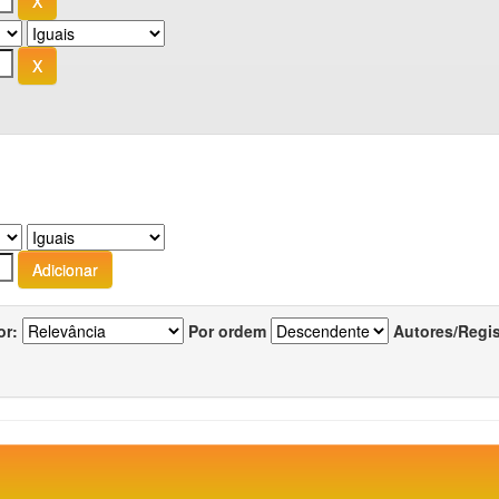
or:
Por ordem
Autores/Regi