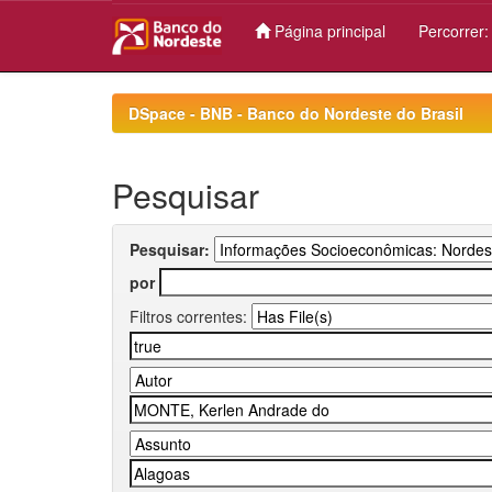
Página principal
Percorrer
Skip
navigation
DSpace - BNB - Banco do Nordeste do Brasil
Pesquisar
Pesquisar:
por
Filtros correntes: