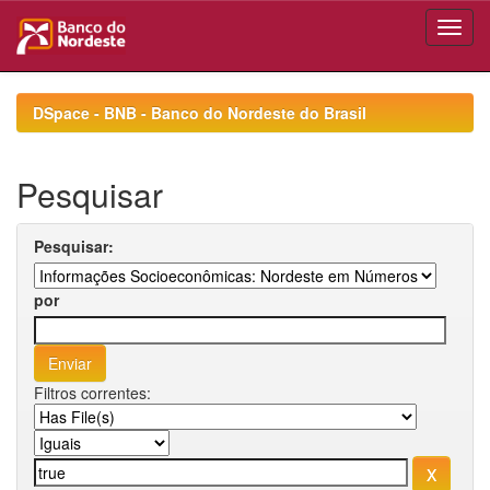
Skip
navigation
DSpace - BNB - Banco do Nordeste do Brasil
Pesquisar
Pesquisar:
por
Filtros correntes: