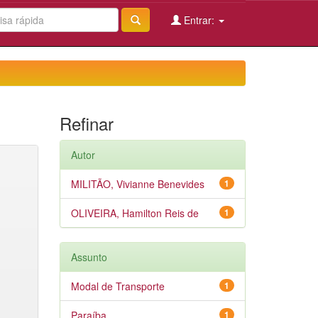
Entrar:
Refinar
Autor
MILITÃO, Vivianne Benevides
1
OLIVEIRA, Hamilton Reis de
1
Assunto
Modal de Transporte
1
Paraíba
1