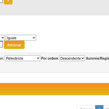
or:
Por ordem
Autores/Regi