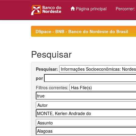
Página principal
Percorrer
Skip
navigation
DSpace - BNB - Banco do Nordeste do Brasil
Pesquisar
Pesquisar:
por
Filtros correntes: