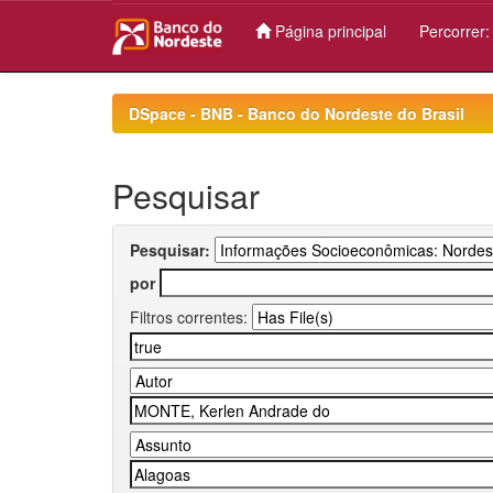
Página principal
Percorrer
Skip
navigation
DSpace - BNB - Banco do Nordeste do Brasil
Pesquisar
Pesquisar:
por
Filtros correntes: