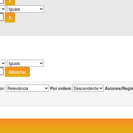
or:
Por ordem
Autores/Regi