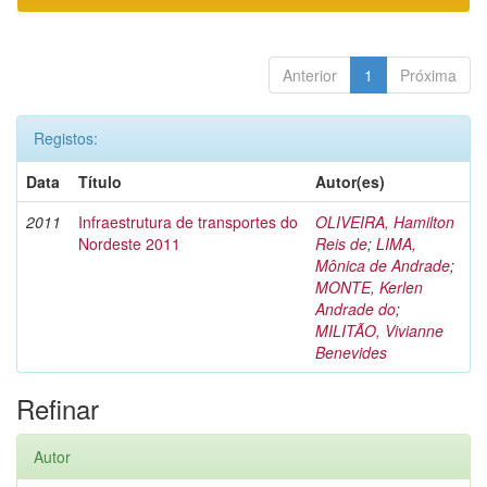
Anterior
1
Próxima
Registos:
Data
Título
Autor(es)
2011
Infraestrutura de transportes do
OLIVEIRA, Hamilton
Nordeste 2011
Reis de
;
LIMA,
Mônica de Andrade
;
MONTE, Kerlen
Andrade do
;
MILITÃO, Vivianne
Benevides
Refinar
Autor