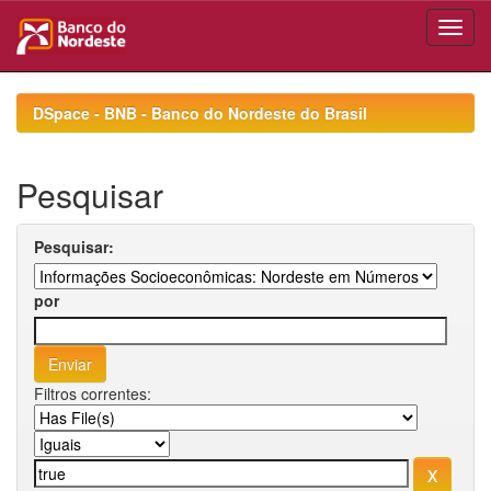
Skip
navigation
DSpace - BNB - Banco do Nordeste do Brasil
Pesquisar
Pesquisar:
por
Filtros correntes: