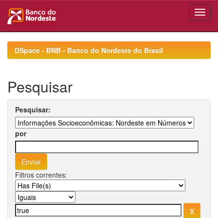
Skip
navigation
DSpace - BNB - Banco do Nordeste do Brasil
Pesquisar
Pesquisar:
por
Filtros correntes: