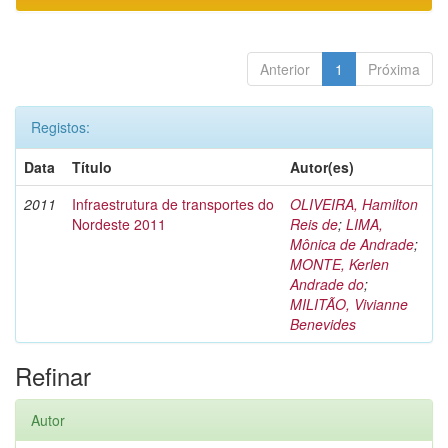
Anterior
1
Próxima
Registos:
Data
Título
Autor(es)
2011
Infraestrutura de transportes do
OLIVEIRA, Hamilton
Nordeste 2011
Reis de
;
LIMA,
Mônica de Andrade
;
MONTE, Kerlen
Andrade do
;
MILITÃO, Vivianne
Benevides
Refinar
Autor