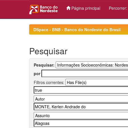
Página principal
Percorrer
Skip
navigation
DSpace - BNB - Banco do Nordeste do Brasil
Pesquisar
Pesquisar:
por
Filtros correntes: