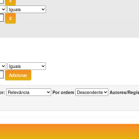
or:
Por ordem
Autores/Regi