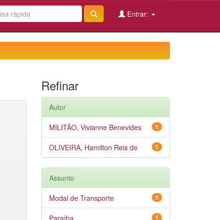
Entrar:
Refinar
Autor
MILITÃO, Vivianne Benevides
1
OLIVEIRA, Hamilton Reis de
1
Assunto
Modal de Transporte
1
Paraíba
1