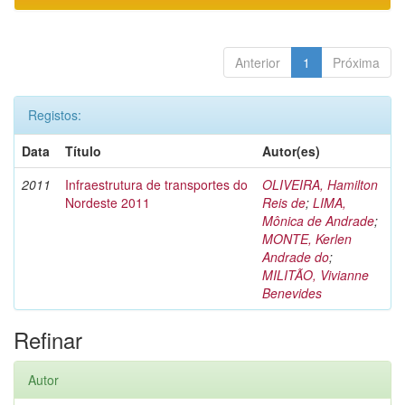
Anterior
1
Próxima
Registos:
Data
Título
Autor(es)
2011
Infraestrutura de transportes do
OLIVEIRA, Hamilton
Nordeste 2011
Reis de
;
LIMA,
Mônica de Andrade
;
MONTE, Kerlen
Andrade do
;
MILITÃO, Vivianne
Benevides
Refinar
Autor