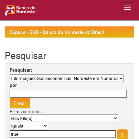
Skip
navigation
DSpace - BNB - Banco do Nordeste do Brasil
Pesquisar
Pesquisar:
por
Filtros correntes: