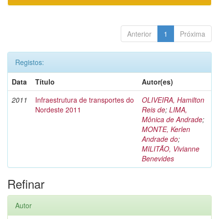
Anterior
1
Próxima
Registos:
Data
Título
Autor(es)
2011
Infraestrutura de transportes do
OLIVEIRA, Hamilton
Nordeste 2011
Reis de
;
LIMA,
Mônica de Andrade
;
MONTE, Kerlen
Andrade do
;
MILITÃO, Vivianne
Benevides
Refinar
Autor