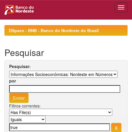
Skip
navigation
DSpace - BNB - Banco do Nordeste do Brasil
Pesquisar
Pesquisar:
por
Filtros correntes: