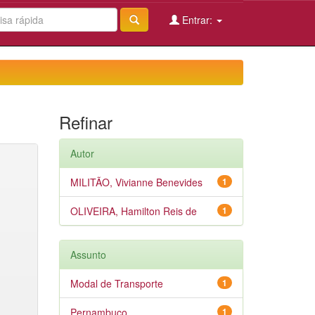
Entrar:
Refinar
Autor
MILITÃO, Vivianne Benevides
1
OLIVEIRA, Hamilton Reis de
1
Assunto
Modal de Transporte
1
Pernambuco
1