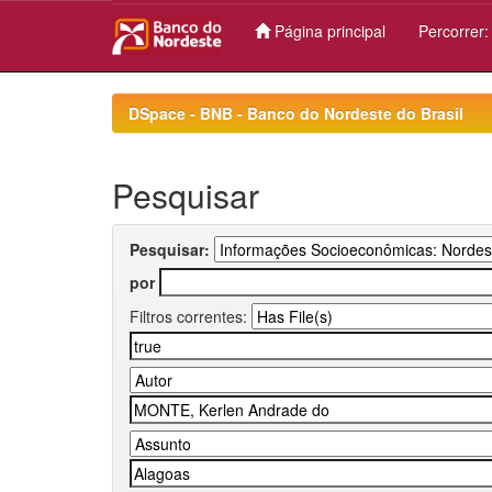
Página principal
Percorrer
Skip
navigation
DSpace - BNB - Banco do Nordeste do Brasil
Pesquisar
Pesquisar:
por
Filtros correntes: