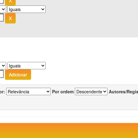
or:
Por ordem
Autores/Regi