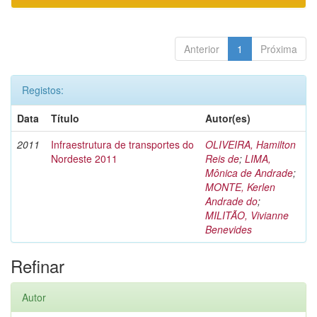
Anterior
1
Próxima
Registos:
Data
Título
Autor(es)
2011
Infraestrutura de transportes do
OLIVEIRA, Hamilton
Nordeste 2011
Reis de
;
LIMA,
Mônica de Andrade
;
MONTE, Kerlen
Andrade do
;
MILITÃO, Vivianne
Benevides
Refinar
Autor