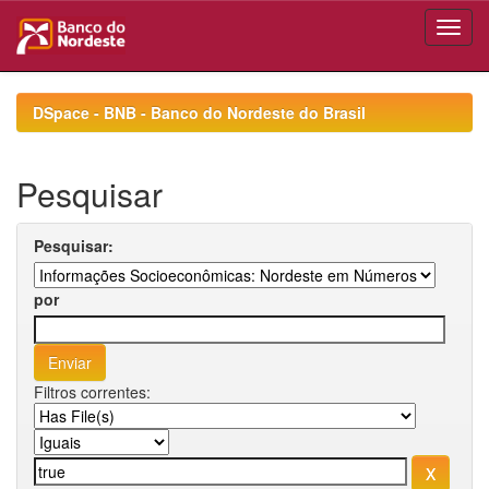
Skip
navigation
DSpace - BNB - Banco do Nordeste do Brasil
Pesquisar
Pesquisar:
por
Filtros correntes: