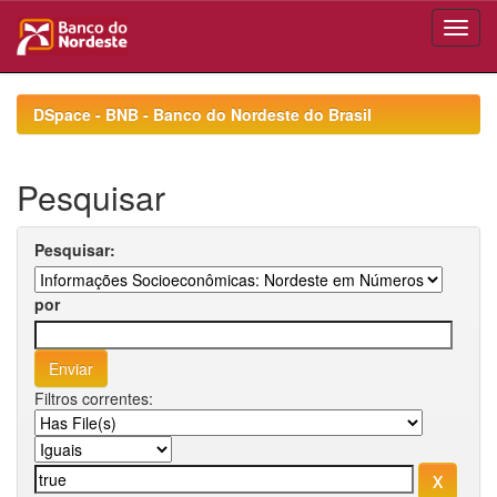
Skip
navigation
DSpace - BNB - Banco do Nordeste do Brasil
Pesquisar
Pesquisar:
por
Filtros correntes: