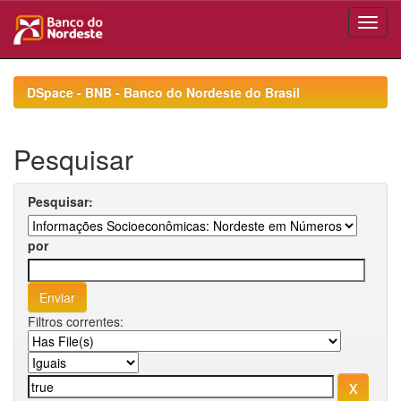
Skip
navigation
DSpace - BNB - Banco do Nordeste do Brasil
Pesquisar
Pesquisar:
por
Filtros correntes: