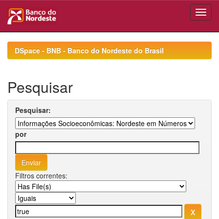
Skip
navigation
DSpace - BNB - Banco do Nordeste do Brasil
Pesquisar
Pesquisar:
por
Filtros correntes: