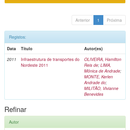
Anterior
1
Próxima
Registos:
Data
Título
Autor(es)
2011
Infraestrutura de transportes do
OLIVEIRA, Hamilton
Nordeste 2011
Reis de
;
LIMA,
Mônica de Andrade
;
MONTE, Kerlen
Andrade do
;
MILITÃO, Vivianne
Benevides
Refinar
Autor