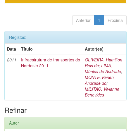
Anterior
1
Próxima
Registos:
Data
Título
Autor(es)
2011
Infraestrutura de transportes do
OLIVEIRA, Hamilton
Nordeste 2011
Reis de
;
LIMA,
Mônica de Andrade
;
MONTE, Kerlen
Andrade do
;
MILITÃO, Vivianne
Benevides
Refinar
Autor