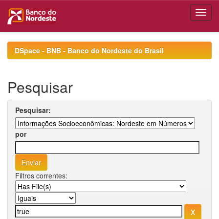
Skip
navigation
DSpace - BNB - Banco do Nordeste do Brasil
Pesquisar
Pesquisar:
por
Filtros correntes: